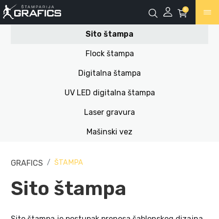
0
Sito štampa
Flock štampa
Digitalna štampa
UV LED digitalna štampa
Laser gravura
Mašinski vez
GRAFICS
ŠTAMPA
Sito štampa
Sito štampa je postupak prenosa šablonskog dizajna