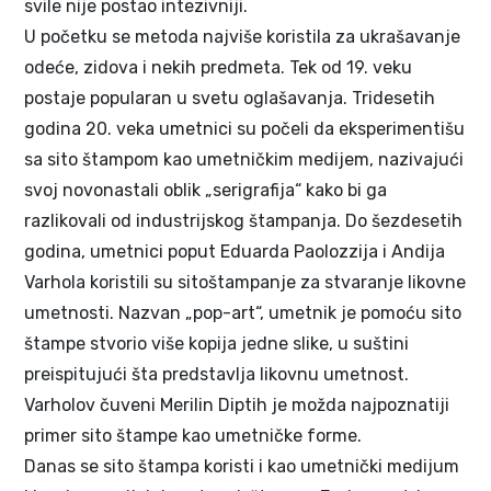
svile nije postao intezivniji.
U početku se metoda najviše koristila za ukrašavanje
odeće, zidova i nekih predmeta. Tek od 19. veku
postaje popularan u svetu oglašavanja. Tridesetih
godina 20. veka umetnici su počeli da eksperimentišu
sa sito štampom kao umetničkim medijem, nazivajući
svoj novonastali oblik „serigrafija“ kako bi ga
razlikovali od industrijskog štampanja. Do šezdesetih
godina, umetnici poput Eduarda Paolozzija i Andija
Varhola koristili su sitoštampanje za stvaranje likovne
umetnosti. Nazvan „pop-art“, umetnik je pomoću sito
štampe stvorio više kopija jedne slike, u suštini
preispitujući šta predstavlja likovnu umetnost.
Varholov čuveni Merilin Diptih je možda najpoznatiji
primer sito štampe kao umetničke forme.
Danas se sito štampa koristi i kao umetnički medijum