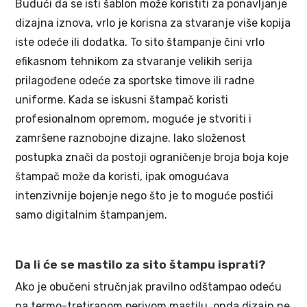
Budući da se isti šablon može koristiti za ponavljanje
dizajna iznova, vrlo je korisna za stvaranje više kopija
iste odeće ili dodatka. To sito štampanje čini vrlo
efikasnom tehnikom za stvaranje velikih serija
prilagođene odeće za sportske timove ili radne
uniforme. Kada se iskusni štampač koristi
profesionalnom opremom, moguće je stvoriti i
zamršene raznobojne dizajne. Iako složenost
postupka znači da postoji ograničenje broja boja koje
štampač može da koristi, ipak omogućava
intenzivnije bojenje nego što je to moguće postići
samo digitalnim štampanjem.
Da li će se mastilo za sito štampu isprati?
Ako je obučeni stručnjak pravilno odštampao odeću
na termo-tretiranom perivom mastilu, onda dizajn ne