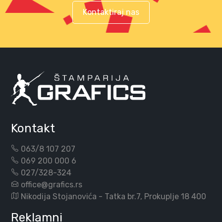
Kontaktiraj nas
Kontakt
063/8 107 207
069 200 000 6
027/328-324
office@grafics.rs
Nikodija Stojanovića - Tatka br.7, Prokuplje 18 400
Reklamni