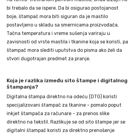
bi trebalo da se ispere. Da bi osigurao postojanost
boje, štampač mora biti siguran da je mastilo
postavljeno u skladu sa smernicama proizvođača.
Tačna temperatura i vreme sušenja variraju u
zavisnosti od vrste mastila i tkanine koja se koristi, pa
štampač mora slediti uputstva do pisma ako želi da
stvori dugotrajan predmet za pranje.
Koja je razlika između sito štampe i digitalnog
štampanja?
Digitalna štampa direktno na odeću (DTG) koristi
specijalizovani štampač za tkanine - pomalo poput
inkjet štampača za računare - za prenos slike
direktno na tekstil. Razlikuje se od sito štampe jer se
digitalni štampač koristi za direktno prenošenje