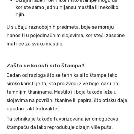
Dizajni rađeni tehnikom sito štampe mogu da
koriste samo jednu nijansu mastila ili nekoliko
njih.
U slučaju raznobojnih predmeta, boje se moraju
nanositi u pojedinačnim slojevima, koristeći zasebne
matrice za svako mastilo.
Zašto se koristi sito štampa?
Jedan od razloga što se tehnika sito štampe tako
široko koristi je taj što proizvodi žive boje, čak i na
tamnijim tkaninama. Mastilo ili boja takođe leže u
slojevima na površini tkanine ili papira, što otisku daje
ugodan taktilni kvalitet.
Ta tehnika je takođe favorizovana jer omogućava
štampaču da lako reprodukuje dizajn više puta.