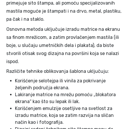
primejuje sito štampa, ali pomoću specijalizovanih
mastila moguće je štampati i na drvo, metal, plastiku,
pa čak i na staklo.
Osnovna metoda uključuje izradu matrice na ekranu
sa finom mrežicom, a zatim provlačenjem mastila (ili
boje, u slučaju umetničkih dela i plakata), da biste
stvorili otisak svog dizajna na površini koja se nalazi
ispod.
Različite tehnike oblikovanja šablona uključuju:
Korišćenje selotejpa ili vinila za pokrivanje
željenih područja ekrana.
Lakiranje matrice na mrežu pomoću „blokatora
ekrana“ kao što su lepak ili lak.
Korišćenjem emulzije osetljive na svetlost za
izradu matrice, koja se zatim razvija na sličan
način kao i fotografija.