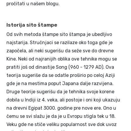
pročitati u našem blogu.
Istorija sito štampe
Od svih metoda štampe sito štampa je ubedljivo
najstarija. Stručnjaci se razilaze oko toga gde je
započela, ali neki sugerišu da seže sve do drevne
Kine. Neki od najranijih oblika ove tehnike mogu se
pratiti još od dinastije Song (960 - 1279 AD). Ova
teorija sugeriše da se odatle proširio po celoj Aziji
gde je na mestima poput Japana dalje razvijena.
Druge teorije sugerišu da je tehnika svoje korene
dobila u Indiji iz 4. veka, ali postoje i oni koji ukazuju
na drevni Egipat 3000. godine pre nove ere. Ono u
čemu se svi slažu je da je u Evropu stigla tek u 18.
Veku gde ne stiče veliku popularnost sve dok uvoz