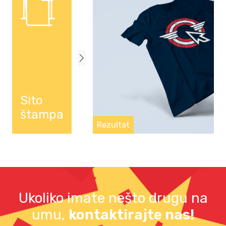
Sito
štampa
Rezultat
Ukoliko imate nešto drugu na
umu,
kontaktirajte nas!