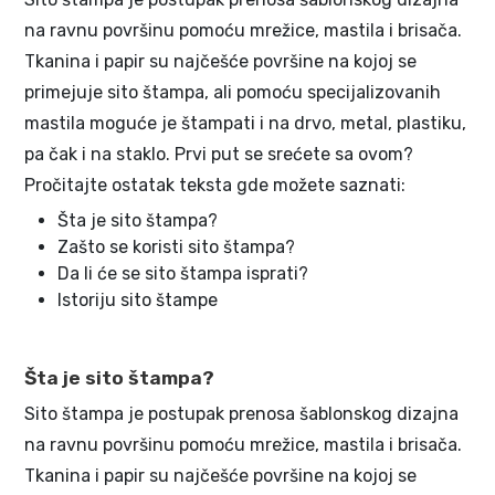
na ravnu površinu pomoću mrežice, mastila i brisača.
Tkanina i papir su najčešće površine na kojoj se
primejuje sito štampa, ali pomoću specijalizovanih
mastila moguće je štampati i na drvo, metal, plastiku,
pa čak i na staklo. Prvi put se srećete sa ovom?
Pročitajte ostatak teksta gde možete saznati:
Šta je sito štampa?
Zašto se koristi sito štampa?
Da li će se sito štampa isprati?
Istoriju sito štampe
Šta je sito štampa?
Sito štampa je postupak prenosa šablonskog dizajna
na ravnu površinu pomoću mrežice, mastila i brisača.
Tkanina i papir su najčešće površine na kojoj se