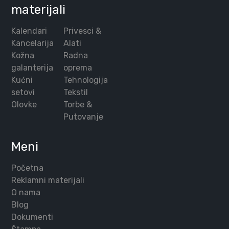
materijali
Kalendari
Privesci &
Kancelarija
Alati
Kožna
Radna
galanterija
oprema
Kućni
Tehnologija
setovi
Tekstil
Olovke
Torbe &
Putovanje
Meni
Početna
Reklamni materijali
O nama
Blog
Dokumenti