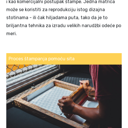
i kao komercijalni postupak štampe. Jedna matrica
može se koristiti za reprodukciju istog dizajna
stotinama - ili čak hiljadama puta, tako da je to
briljantna tehnika za izradu velikih narudžbi odeće po
meri.
Proces štampanja pomoću sita