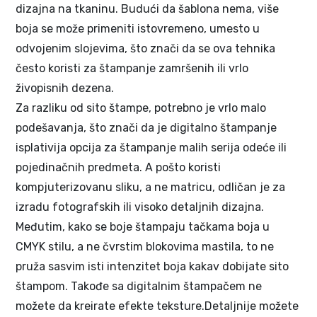
dizajna na tkaninu. Budući da šablona nema, više
boja se može primeniti istovremeno, umesto u
odvojenim slojevima, što znači da se ova tehnika
često koristi za štampanje zamršenih ili vrlo
živopisnih dezena.
Za razliku od sito štampe, potrebno je vrlo malo
podešavanja, što znači da je digitalno štampanje
isplativija opcija za štampanje malih serija odeće ili
pojedinačnih predmeta. A pošto koristi
kompjuterizovanu sliku, a ne matricu, odličan je za
izradu fotografskih ili visoko detaljnih dizajna.
Međutim, kako se boje štampaju tačkama boja u
CMYK stilu, a ne čvrstim blokovima mastila, to ne
pruža sasvim isti intenzitet boja kakav dobijate sito
štampom. Takođe sa digitalnim štampačem ne
možete da kreirate efekte teksture.Detaljnije možete