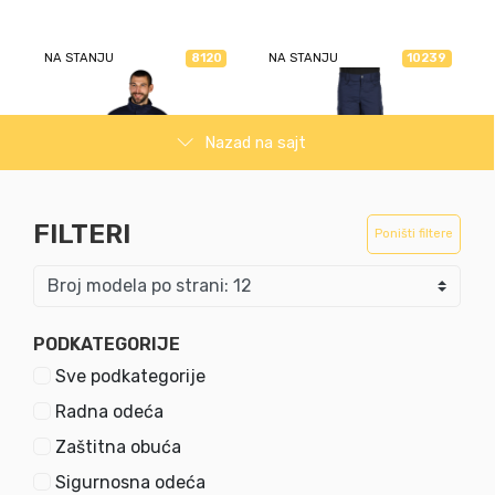
NA STANJU
NA STANJU
8120
10239
Nazad na sajt
CRAFT JACKET
CRAFT PANTS
FILTERI
Poništi filtere
Radna bluza
Radne pantalone
ŠIFRA
ŠIFRA
58011
58012
PODKATEGORIJE
11.99
EUR
10.99
EUR
Sve podkategorije
Radna odeća
Zaštitna obuća
NA STANJU
NA STANJU
8919
10986
Sigurnosna odeća