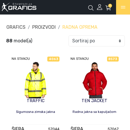
0
GRAFICS
PROIZVODI
RADNA OPREMA
88
model(a)
NA STANJU
NA STANJU
4063
8573
TRAFFIC
TEN JACKET
Sigurnosna zimska jakna
Radna jakna sa kapuljačom
ŠIFRA
ŠIFRA
57044
57067