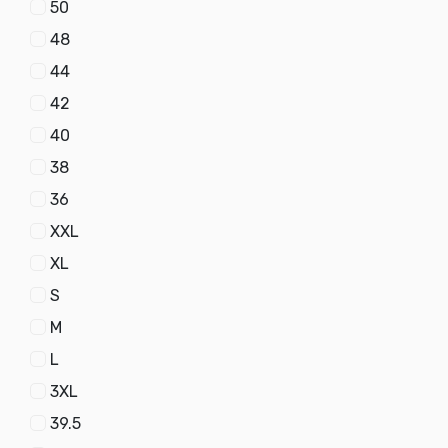
50
48
HAMMER BIB PANTS
CRAFT BIB PANTS
44
Radni polukombinezon
Radni polukombinezon
42
40
ŠIFRA
ŠIFRA
58015
58016
38
16.49
EUR
12.99
EUR
36
XXL
XL
NA STANJU
NA STANJU
8390
5018
S
M
L
3XL
SPARK
HAMMER VEST
39.5