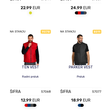
22.99
EUR
24.99
EUR
NA STANJU
NA STANJU
9078
8011
TEN VEST
PARKER VEST
Radni prsluk
Prsluk
ŠIFRA
ŠIFRA
57068
57077
12.99
EUR
18.99
EUR