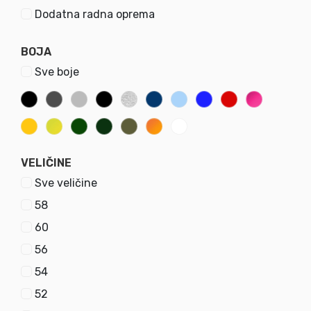
Dodatna radna oprema
BOJA
Sve boje
HAMMER JACKET
HAMMER PANTS
Radna bluza
Radne pantalone
ŠIFRA
ŠIFRA
58013
58014
VELIČINE
14.49
EUR
12.99
EUR
Sve veličine
58
60
NA STANJU
NA STANJU
9735
12317
56
54
52