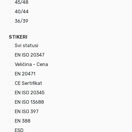
45/48
40/44
36/39
STIKERI
Svi statusi
EN ISO 20347
Kontakt
Veličina - Cena
063/8 107 207
EN 20471
069 200 000 6
CE Sertifikat
027/328-324
office@grafics.rs
EN ISO 20345
Nikodija Stojanovića - Tatka br.7, Prokuplje 18 400
EN ISO 13688
Reklamni
EN ISO 397
materijali
EN 388
ESD
Kalendari
Privesci &